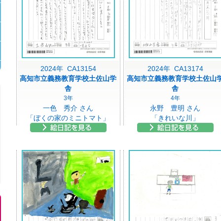
2024年 CA13154
2024年 CA13174
高知市立義務教育学校土佐山学
高知市立義務教育学校土佐山
舎
舎
3年
4年
一色 秀介 さん
永野 豊明 さん
「ぼくの家のミニトマト」
「きれいな川」