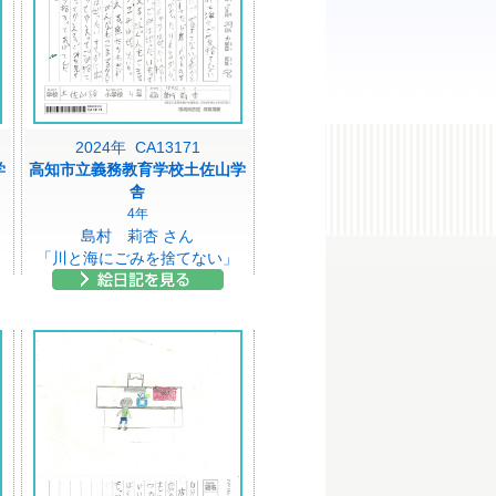
2024年 CA13171
学
高知市立義務教育学校土佐山学
舎
4年
島村 莉杏 さん
「川と海にごみを捨てない」