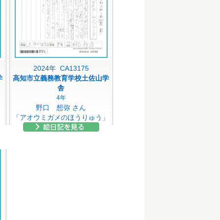
2024年 CA13175
学
高知市立義務教育学校土佐山学
舎
4年
野口 想弥 さん
「アオウミガメのほうりゅう」