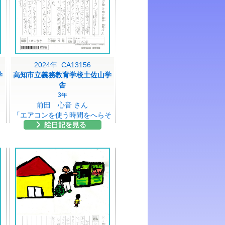
2024年 CA13156
学
高知市立義務教育学校土佐山学
舎
3年
前田 心音 さん
「エアコンを使う時間をへらそ
う」