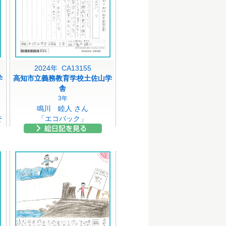
2024年 CA13155
学
高知市立義務教育学校土佐山学
舎
3年
鳴川 睦人 さん
そ
「エコバック」