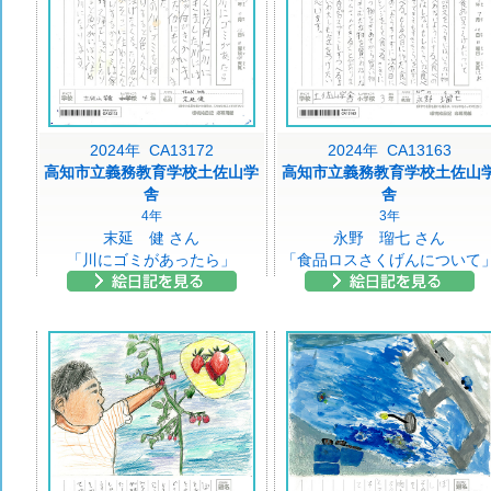
2024年 CA13172
2024年 CA13163
高知市立義務教育学校土佐山学
高知市立義務教育学校土佐山
舎
舎
4年
3年
末延 健 さん
永野 瑠七 さん
「川にゴミがあったら」
「食品ロスさくげんについて