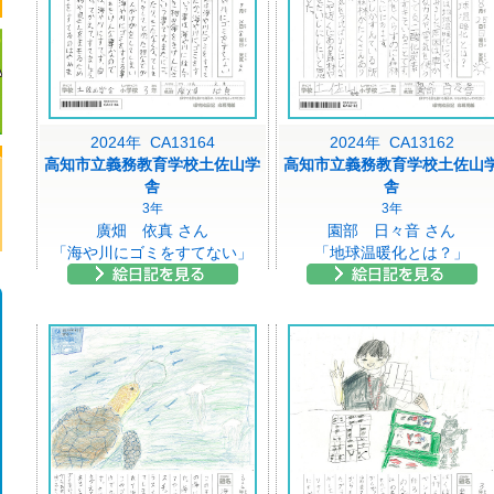
2024年 CA13164
2024年 CA13162
高知市立義務教育学校土佐山学
高知市立義務教育学校土佐山
舎
舎
3年
3年
廣畑 依真 さん
園部 日々音 さん
「海や川にゴミをすてない」
「地球温暖化とは？」