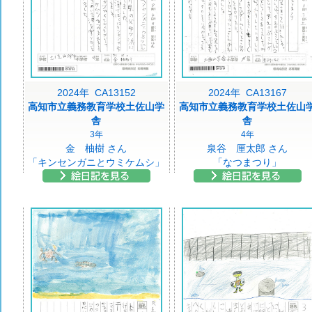
2024年 CA13152
2024年 CA13167
高知市立義務教育学校土佐山学
高知市立義務教育学校土佐山
舎
舎
3年
4年
金 柚樹 さん
泉谷 厘太郎 さん
「キンセンガニとウミケムシ」
「なつまつり」