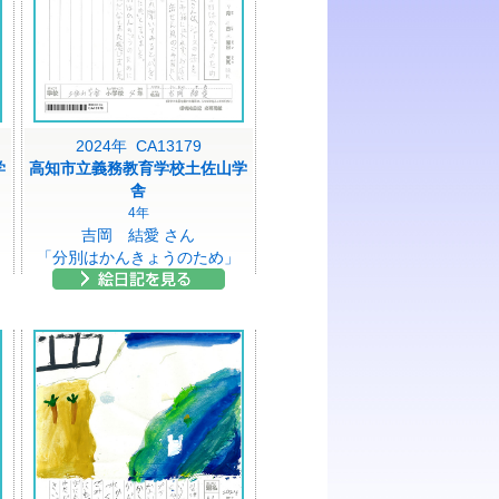
2024年 CA13179
学
高知市立義務教育学校土佐山学
舎
4年
吉岡 結愛 さん
「分別はかんきょうのため」