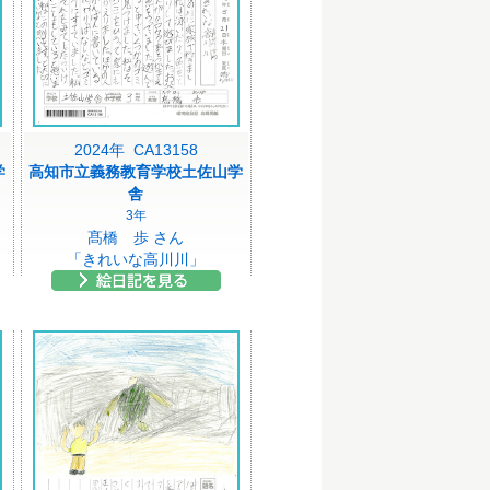
2024年 CA13158
学
高知市立義務教育学校土佐山学
舎
3年
髙橋 歩 さん
」
「きれいな高川川」