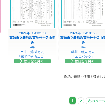
2024年 CA13173
2024年 CA13155
高知市立義務教育学校土佐山学
高知市立義務教育学校土佐山
舎
舎
4年
3年
土井 芳樹 さん
鳴川 睦人 さん
「家でできるエコ」
「エコバック」
作品の転載・使用を禁止し
1
2
次のペー