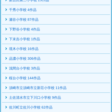
千秀小学校 4作品
瀬谷小学校 87作品
下野谷小学校 4作品
下末吉小学校 1作品
境木小学校 16作品
品濃小学校 306作品
浅間台小学校 3作品
桜台小学校 144作品
須崎市立須崎市立新荘小学校 11作品
土佐清水市立下川口小学校 9作品
佐川町立佐川小学校 62作品