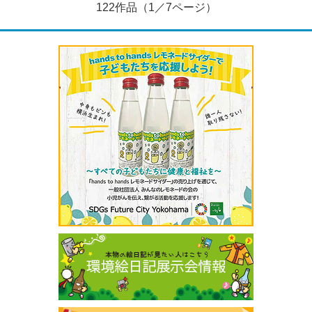
122作品（1／7ページ）