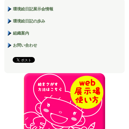
環境絵日記展示会情報
環境絵日記の歩み
組織案内
お問い合わせ