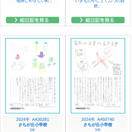
「地球にやさしい町」
「いきものやしょくぶつの自
然」
2024年 AA30281
2024年 AA50740
さちが丘小学校
さちが丘小学校
3年
5年