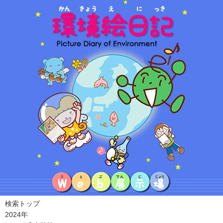
検索トップ
2024年