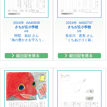
2024年 AA40838
2024年 AA50737
さちが丘小学校
さちが丘小学校
4年
5年
阿部 友紀 さん
長谷川 恵美 さん
「海の豊かさを守ろう」
「くちあけゴミ箱」