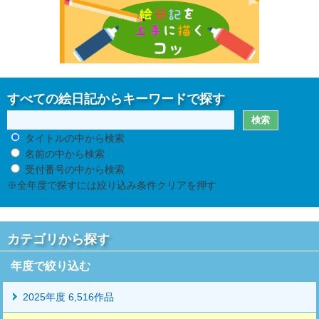
すべての絵日記からキーワードで探す
タイトルの中から検索
名前の中から検索
受付番号の中から検索
※全年度で探すには絞り込み条件クリアを押す
カテゴリから探す
年度で絞り込む
2025年度 6,516作品