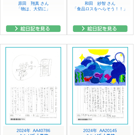
原田 翔真 さん
和田 紗智 さん
「物は、大切に」
「食品ロスをへらそう！！」
2024年 AA40786
2024年 AA20145