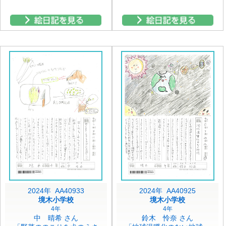
2024年 AA40933
2024年 AA40925
境木小学校
境木小学校
4年
4年
中 晴希 さん
鈴木 怜奈 さん