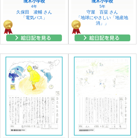
境木小学校
境木小学校
4年
5年
久保田 凌輔 さん
守屋 百栞 さん
「電気バス」
「地球にやさしい「地産地
消」」