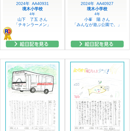
2024年 AA40931
2024年 AA40927
境木小学校
境木小学校
4年
4年
山下 了五 さん
小峯 陽 さん
「チキンラーメン」
「みんなが遊ぶ公園で。」