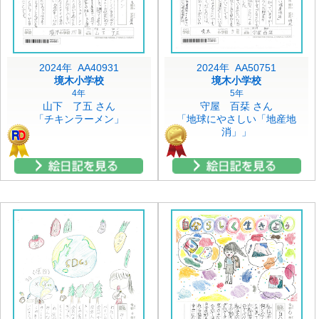
2024年 AA40931
2024年 AA50751
境木小学校
境木小学校
4年
5年
山下 了五 さん
守屋 百栞 さん
「チキンラーメン」
「地球にやさしい「地産地
消」」