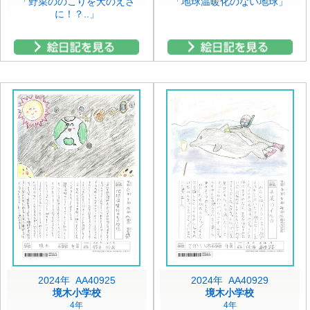
「野菜ののこりを犬のえさ
「地球温暖化のない地球」
に！？..」
2024年 AA40925
2024年 AA40929
境木小学校
境木小学校
4年
4年