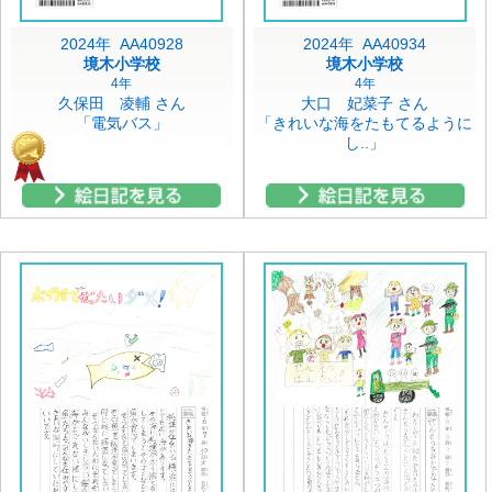
2024年 AA40928
2024年 AA40934
境木小学校
境木小学校
4年
4年
久保田 凌輔 さん
大口 妃菜子 さん
「電気バス」
「きれいな海をたもてるように
し..」