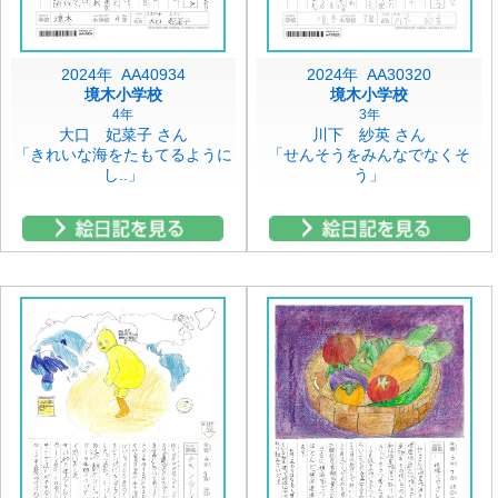
2024年 AA40934
2024年 AA30320
境木小学校
境木小学校
4年
3年
大口 妃菜子 さん
川下 紗英 さん
「きれいな海をたもてるように
「せんそうをみんなでなくそ
し..」
う」