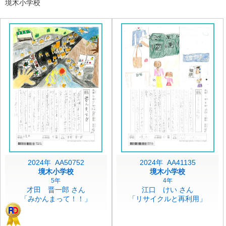
境木小学校
2024年 AA50752
2024年 AA41135
境木小学校
境木小学校
5年
4年
才田 晋一郎 さん
江口 けい さん
「みかんまって！！」
「リサイクルと再利用」