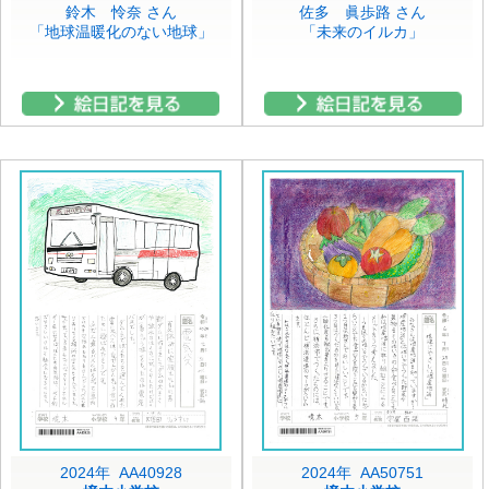
鈴木 怜奈 さん
佐多 眞歩路 さん
「地球温暖化のない地球」
「未来のイルカ」
2024年 AA40928
2024年 AA50751