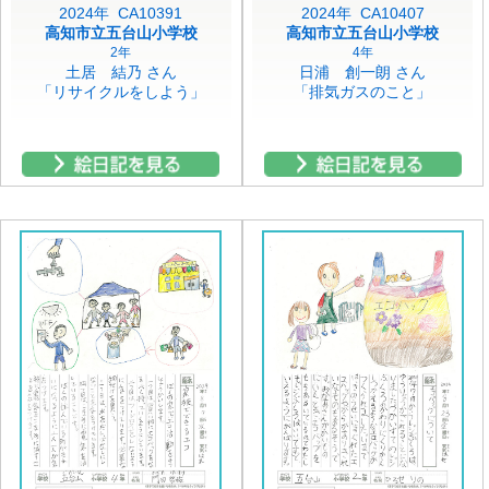
2024年 CA10391
2024年 CA10407
高知市立五台山小学校
高知市立五台山小学校
2年
4年
土居 結乃 さん
日浦 創一朗 さん
「リサイクルをしよう」
「排気ガスのこと」