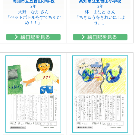
高知市立五台山小学校
高知市立五台山小学校
2年
2年
大野 な月 さん
林 まなと さん
「ペットボトルをすてちゃだ
「ちきゅうをきれいにしよ
め！！」
う。」