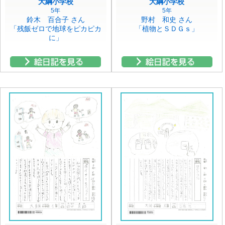
大綱小学校
大綱小学校
5年
5年
鈴木 百合子 さん
野村 和史 さん
「残飯ゼロで地球をピカピカ
「植物とＳＤＧｓ」
に」