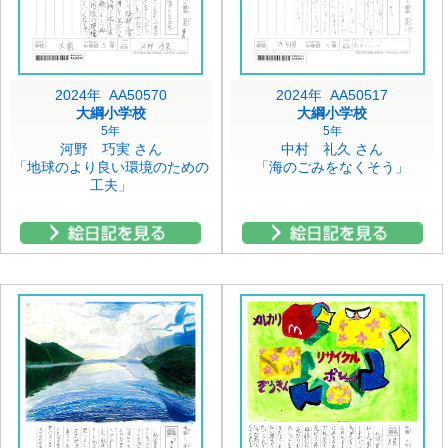
2024年 AA50570
2024年 AA50517
大綱小学校
大綱小学校
5年
5年
河野 巧実 さん
中村 礼久 さん
「地球のより良い環境のための
「海のごみをなくそう」
工夫」