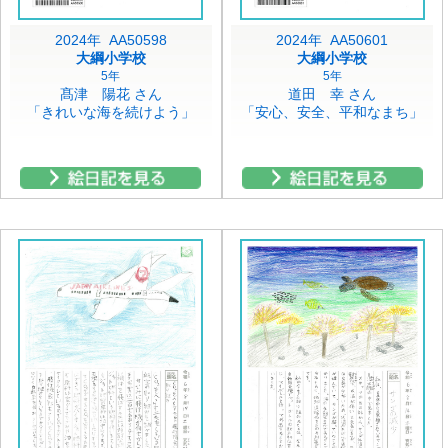
2024年 AA50598
2024年 AA50601
大綱小学校
大綱小学校
5年
5年
髙津 陽花 さん
道田 幸 さん
「きれいな海を続けよう」
「安心、安全、平和なまち」