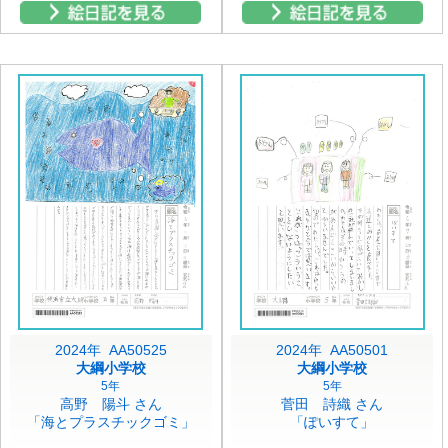
2024年 AA50525
2024年 AA50501
大綱小学校
大綱小学校
5年
5年
高野 陽斗 さん
菅田 詩織 さん
「海とプラスチックゴミ」
「ぽいすて」