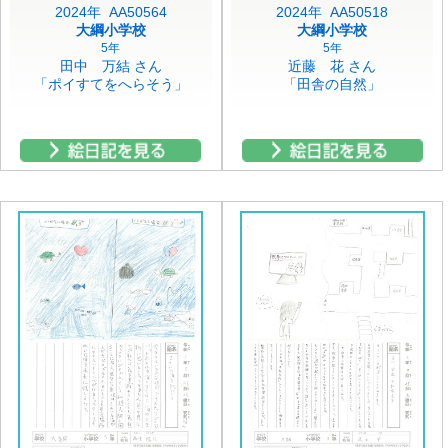
2024年 AA50564
2024年 AA50518
大綱小学校
大綱小学校
5年
5年
田中 万結 さん
近藤 花 さん
「ポイすてをへらそう」
「田舎の自然」