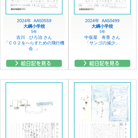
2024年 AA50559
2024年 AA50499
大綱小学校
大綱小学校
5年
5年
吉川 ひろ治 さん
中仮屋 有香 さん
「ＣＯ２をへらすための飛行機
「サンゴの減少」
会..」