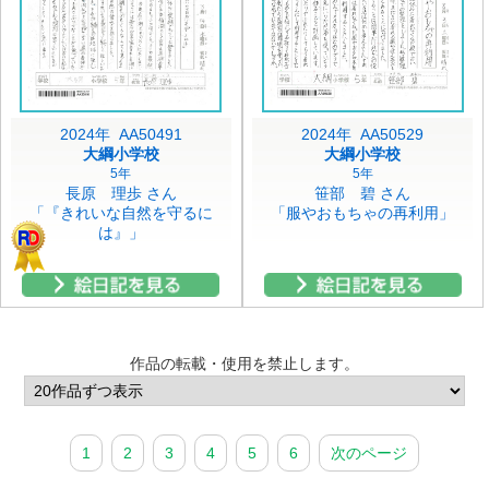
2024年 AA50491
2024年 AA50529
大綱小学校
大綱小学校
5年
5年
長原 理歩 さん
笹部 碧 さん
「『きれいな自然を守るに
「服やおもちゃの再利用」
は』」
作品の転載・使用を禁止します。
1
2
3
4
5
6
次のページ