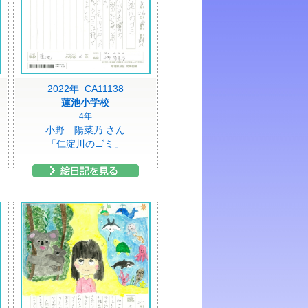
2022年 CA11138
蓮池小学校
4年
小野 陽菜乃 さん
「仁淀川のゴミ」