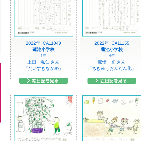
2022年 CA11049
2022年 CA11155
蓮池小学校
蓮池小学校
1年
4年
上田 颯仁 さん
熊懐 光 さん
「だいすきなかめ」
「ちきゅうおんだん化」