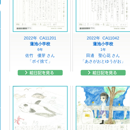
2022年 CA11201
2022年 CA11042
蓮池小学校
蓮池小学校
6年
1年
佐竹 優芽 さん
田邊 聖心花 さん
「ポイ捨て」
「あさがおとゆうがお」