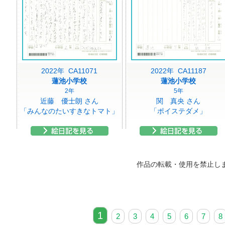
2022年 CA11071
2022年 CA11187
蓮池小学校
蓮池小学校
2年
5年
近藤 優士朗 さん
関 真央 さん
「みんなのたいすきなトマト」
「ポイステダメ」
作品の転載・使用を禁止し
1
2
3
4
5
6
7
8