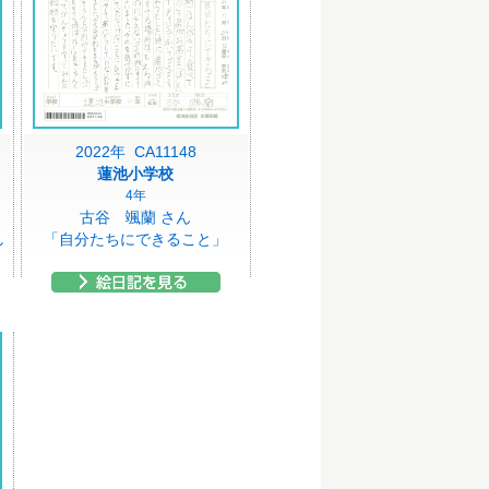
2022年 CA11148
蓮池小学校
4年
古谷 颯蘭 さん
し
「自分たちにできること」