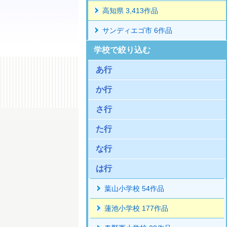
高知県 3,413作品
サンディエゴ市 6作品
学校で絞り込む
あ行
か行
さ行
た行
な行
は行
葉山小学校 54作品
蓮池小学校 177作品