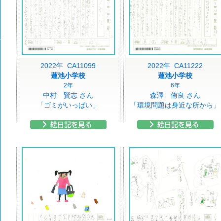
2022年 CA11099
2022年 CA11222
蓮池小学校
蓮池小学校
2年
6年
中村 賢志 さん
森澤 侑良 さん
「ゴミがいっぱい」
「環境問題は身近な所から」