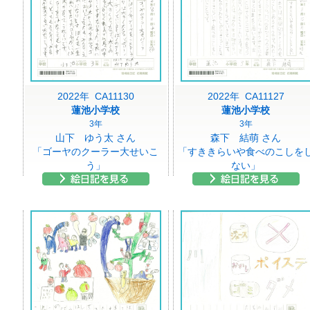
2022年 CA11130
2022年 CA11127
蓮池小学校
蓮池小学校
3年
3年
山下 ゆう太 さん
森下 結萌 さん
「ゴーヤのクーラー大せいこ
「すききらいや食べのこしを
う」
ない」