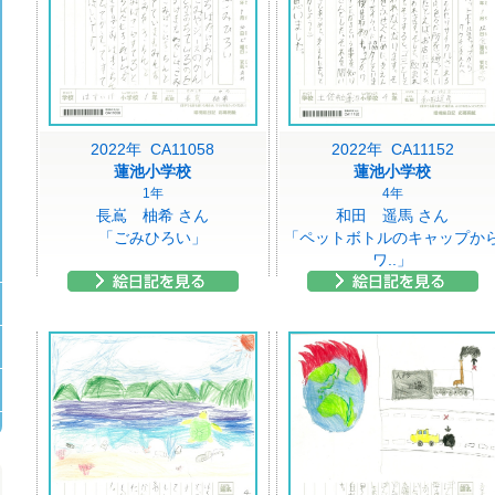
2022年 CA11058
2022年 CA11152
蓮池小学校
蓮池小学校
1年
4年
長嶌 柚希 さん
和田 遥馬 さん
「ごみひろい」
「ペットボトルのキャップか
ワ..」