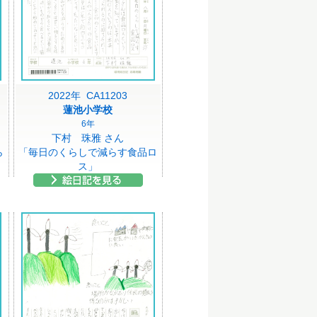
2022年 CA11203
蓮池小学校
6年
下村 珠雅 さん
ら
「毎日のくらしで減らす食品ロ
ス」