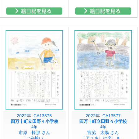
2022年 CA13575
2022年 CA13577
四万十町立田野々小学校
四万十町立田野々小学校
4年
4年
市原 怜那 さん
宮脇 太陽 さん
「ごみ拾い」
「アユさしの楽しさ」