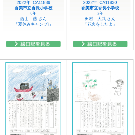
2022年 CA11889
2022年 CA11830
香美市立香長小学校
香美市立香長小学校
6年
2年
西山 葵 さん
田村 大武 さん
「夏休みキャンプ❕」
「花火をしたよ」