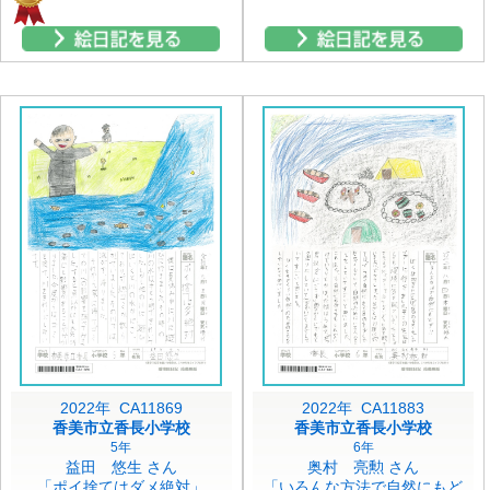
2022年 CA11869
2022年 CA11883
香美市立香長小学校
香美市立香長小学校
5年
6年
益田 悠生 さん
奥村 亮勲 さん
「ポイ捨てはダメ絶対」
「いろんな方法で自然にもど