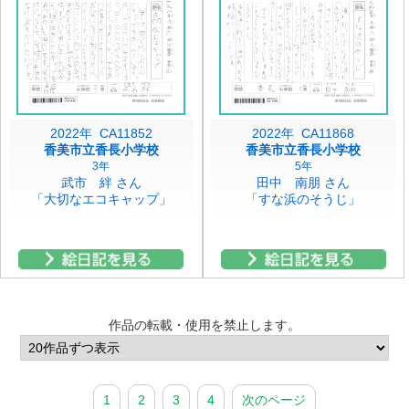
2022年 CA11852
2022年 CA11868
香美市立香長小学校
香美市立香長小学校
3年
5年
武市 絆 さん
田中 南朋 さん
「大切なエコキャップ」
「すな浜のそうじ」
作品の転載・使用を禁止します。
1
2
3
4
次のページ