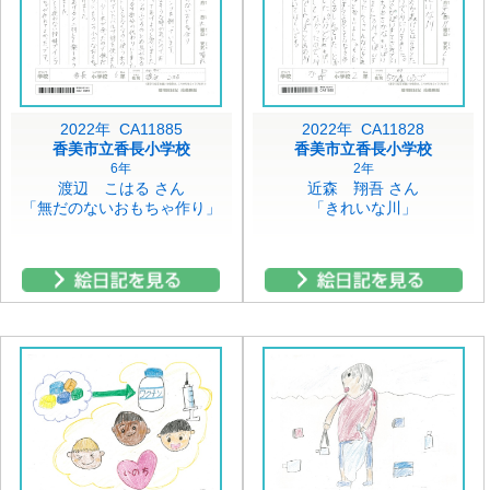
2022年 CA11885
2022年 CA11828
香美市立香長小学校
香美市立香長小学校
6年
2年
渡辺 こはる さん
近森 翔吾 さん
「無だのないおもちゃ作り」
「きれいな川」