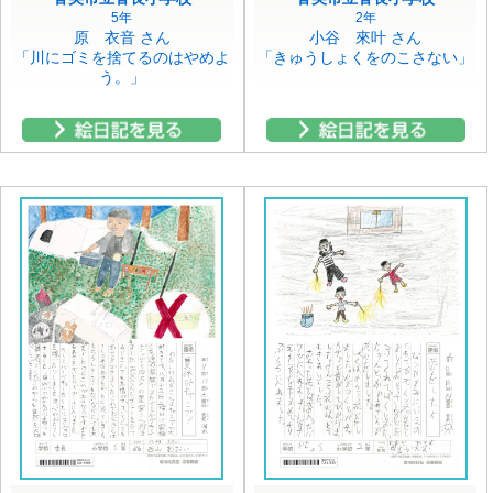
5年
2年
原 衣音 さん
小谷 來叶 さん
「川にゴミを捨てるのはやめよ
「きゅうしょくをのこさない」
う。」