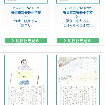
2022年 CA11859
2022年 CA11832
香美市立香長小学校
香美市立香長小学校
4年
2年
竹﨑 健真 さん
福永 恵太 さん
「魚つり」
「ごはんをのこさない」