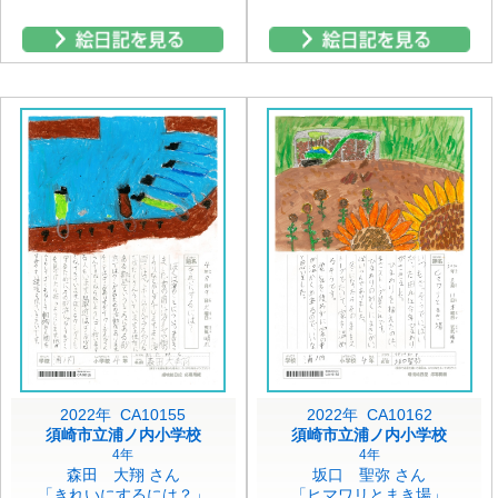
2022年 CA10155
2022年 CA10162
須崎市立浦ノ内小学校
須崎市立浦ノ内小学校
4年
4年
森田 大翔 さん
坂口 聖弥 さん
「きれいにするには？」
「ヒマワリとまき場」