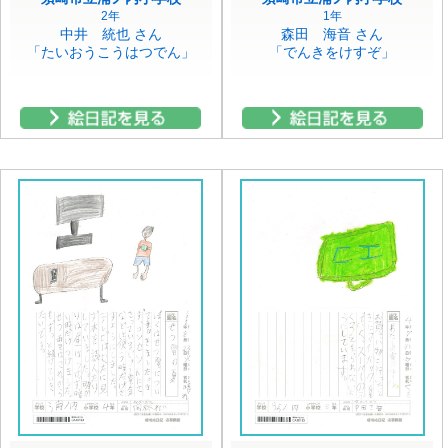
2年
1年
中井 統也 さん
森田 海音 さん
「たいおうこうはつでん」
「でんきをけすぞ」