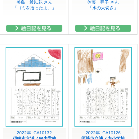
美島 希以花 さん
佐藤 亜子 さん
「ゴミを拾ったよ。」
「水の大切さ」
2022年 CA10132
2022年 CA10126
須崎市立浦ノ内小学校
須崎市立浦ノ内小学校