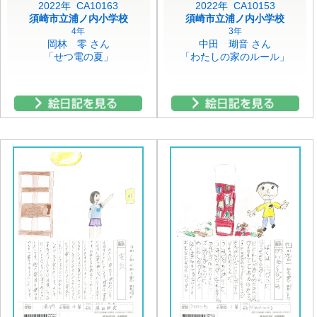
2022年 CA10163
2022年 CA10153
須崎市立浦ノ内小学校
須崎市立浦ノ内小学校
4年
3年
岡林 零 さん
中田 瑚音 さん
「せつ電の夏」
「わたしの家のルール」