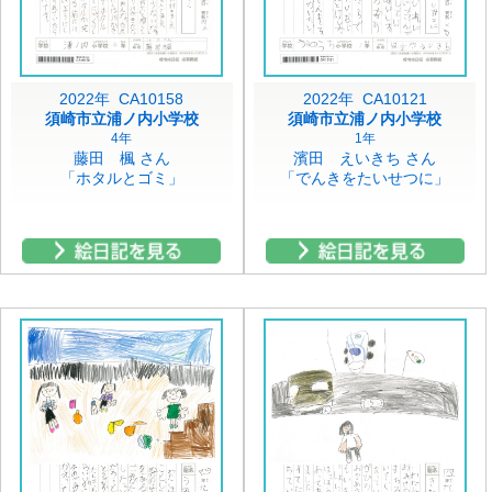
2022年 CA10158
2022年 CA10121
須崎市立浦ノ内小学校
須崎市立浦ノ内小学校
4年
1年
藤田 楓 さん
濱田 えいきち さん
「ホタルとゴミ」
「でんきをたいせつに」