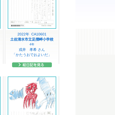
2022年 CA10601
土佐清水市立足摺岬小学校
4年
戎井 孝希 さん
「かたうおでおよいだ」