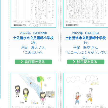
2022年 CA10590
2022年 CA10594
土佐清水市立足摺岬小学校
土佐清水市立足摺岬小学校
1年
3年
戸田 湊人 さん
平尾 咲空 さん
「ごみはいや」
「ビニールぶくろがういてい
る」