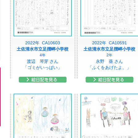
2022年 CA10603
2022年 CA10591
土佐清水市立足摺岬小学校
土佐清水市立足摺岬小学校
4年
2年
渡辺 琴芽 さん
永野 葵 さん
「ゴミがいっぱい」
「ふくをあげたよ。」