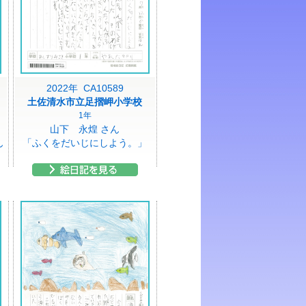
2022年 CA10589
土佐清水市立足摺岬小学校
1年
山下 永煌 さん
ん
「ふくをだいじにしよう。」