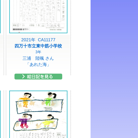
2021年 CA11177
四万十市立東中筋小学校
3年
三浦 陸颯 さん
「あれた海」