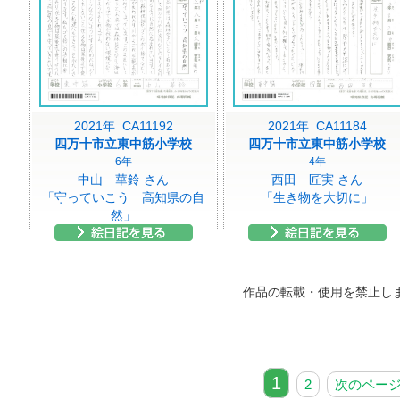
2021年 CA11192
2021年 CA11184
四万十市立東中筋小学校
四万十市立東中筋小学校
6年
4年
中山 華鈴 さん
西田 匠実 さん
「守っていこう 高知県の自
「生き物を大切に」
然」
作品の転載・使用を禁止し
1
2
次のペー