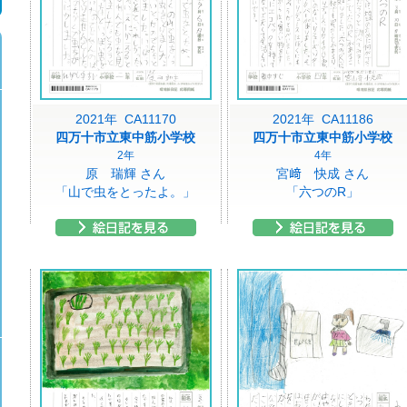
2021年 CA11170
2021年 CA11186
四万十市立東中筋小学校
四万十市立東中筋小学校
2年
4年
原 瑞輝 さん
宮﨑 快成 さん
「山で虫をとったよ。」
「六つのR」