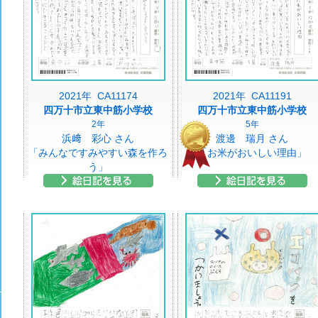
2021年 CA11174
2021年 CA11191
四万十市立東中筋小学校
四万十市立東中筋小学校
2年
5年
浜﨑 彩心 さん
渡邊 瑞月 さん
「みんなですみやすい森を作ろ
「お米がおいしい理由」
う」