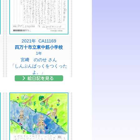
2021年 CA11169
四万十市立東中筋小学校
1年
宮﨑 ののせ さん
「しんぶんばっくをつくった
よ。」