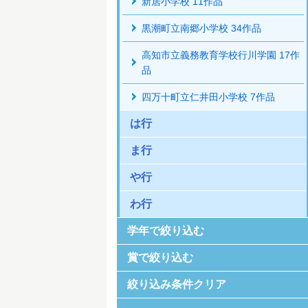
新居小学校 11作品
黒潮町立南郷小学校 34作品
高知市立義務教育学校行川学園 17作
品
四万十町立仁井田小学校 7作品
は行
ま行
や行
わ行
学年で絞り込む
賞で絞り込む
絞り込み条件クリア