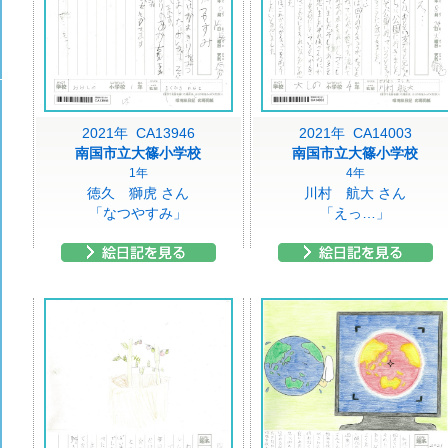
2021年 CA13946
2021年 CA14003
南国市立大篠小学校
南国市立大篠小学校
1年
4年
徳久 獅虎 さん
川村 航大 さん
「なつやすみ」
「えっ…」