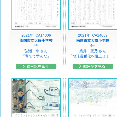
2021年 CA14006
2021年 CA14059
南国市立大篠小学校
南国市立大篠小学校
4年
6年
弘瀬 幸 さん
築井 稟乃 さん
「育てて学んだ」
「地球温暖化を阻止せよ！」