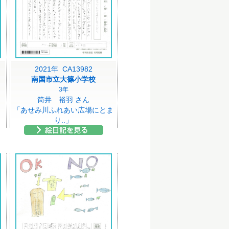
2021年 CA13982
南国市立大篠小学校
3年
筒井 裕羽 さん
「あせみ川ふれあい広場にとま
り..」