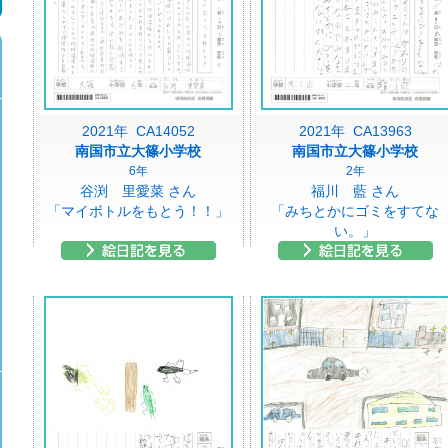
2021年 CA14052
2021年 CA13963
南国市立大篠小学校
南国市立大篠小学校
6年
2年
谷渕 里愛菜 さん
福川 藍 さん
「マイボトルをもとう！！」
「みちとかにゴミをすてな
い。」