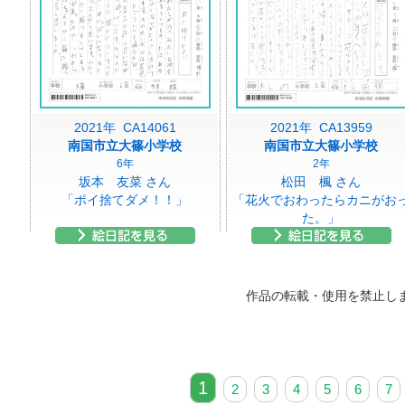
2021年 CA14061
2021年 CA13959
南国市立大篠小学校
南国市立大篠小学校
6年
2年
坂本 友菜 さん
松田 楓 さん
「ポイ捨てダメ！！」
「花火でおわったらカニがお
た。」
作品の転載・使用を禁止し
1
2
3
4
5
6
7