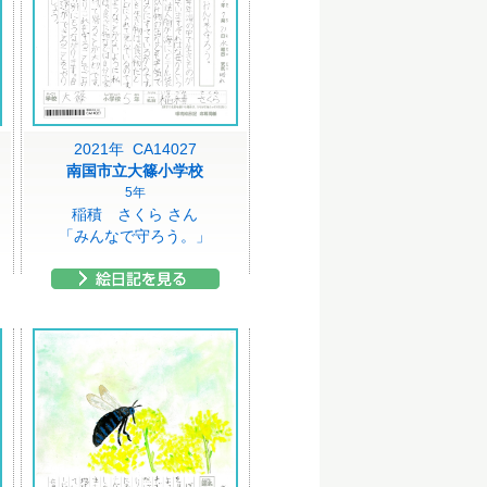
2021年 CA14027
南国市立大篠小学校
5年
稲積 さくら さん
「みんなで守ろう。」