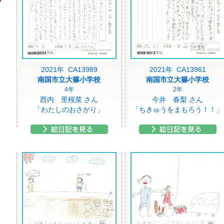
2021年 CA13989
2021年 CA13961
南国市立大篠小学校
南国市立大篠小学校
4年
2年
西内 里桜菜 さん
今井 春梨 さん
「わたしのおさがり」
「ちきゅうをまもろう！！」