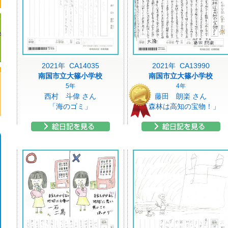
2021年 CA14035
2021年 CA13990
南国市立大篠小学校
南国市立大篠小学校
5年
4年
西村 斗偉 さん
藤田 朗楽 さん
「海のゴミ」
「森林は高知の宝物！」