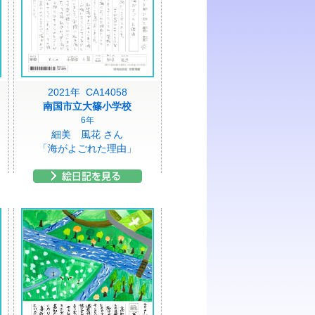
2021年 CA14058
南国市立大篠小学校
6年
細美 風花 さん
「海がよごれた理由」