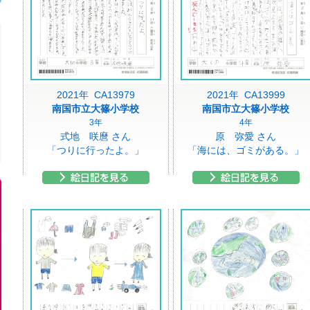
2021年 CA13979
2021年 CA13999
南国市立大篠小学校
南国市立大篠小学校
3年
4年
式地 咲麿 さん
原 弥愛 さん
「つりに行ったよ。」
「海には、ゴミがある。」