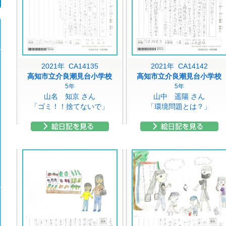
2021年 CA14135
2021年 CA14142
高知市立介良潮見台小学校
高知市立介良潮見台小学校
5年
5年
山名 知京 さん
山中 遥陽 さん
「ゴミ！！捨てないで」
「環境問題とは？」