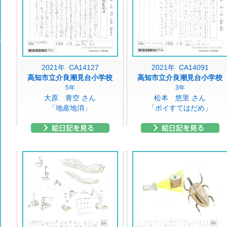
2021年 CA14127
2021年 CA14091
高知市立介良潮見台小学校
高知市立介良潮見台小学校
5年
3年
大原 青空 さん
松本 悠里 さん
「地産地消」
「ポイすてはだめ」