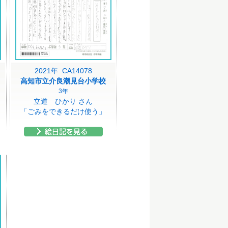
2021年 CA14078
高知市立介良潮見台小学校
3年
立道 ひかり さん
「ごみをできるだけ使う」