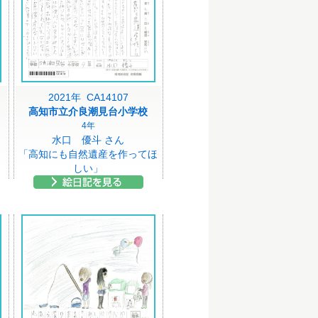
2021年 CA14107
高知市立介良潮見台小学校
4年
水口 優斗 さん
」
「高知にも自然遺産を作ってほ
しい」