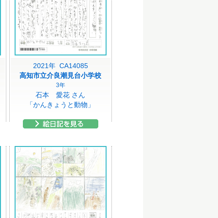
2021年 CA14085
高知市立介良潮見台小学校
3年
石本 愛花 さん
「かんきょうと動物」