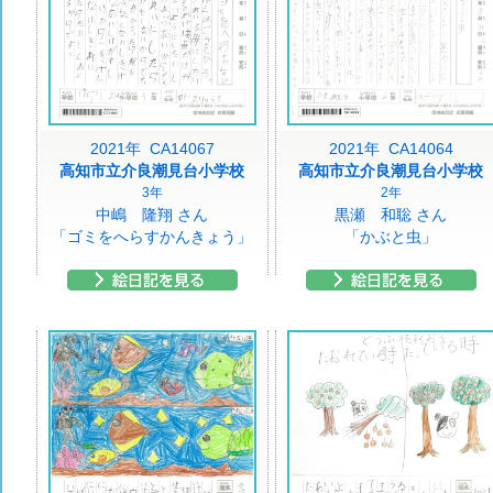
2021年 CA14067
2021年 CA14064
高知市立介良潮見台小学校
高知市立介良潮見台小学校
3年
2年
中嶋 隆翔 さん
黒瀬 和聡 さん
「ゴミをへらすかんきょう」
「かぶと虫」