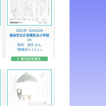
2021年 CA14124
高知市立介良潮見台小学校
4年
窪内 渚月 さん
「動物ぎゃくたい」