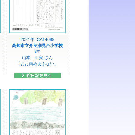
2021年 CA14089
高知市立介良潮見台小学校
3年
山本 亜実 さん
「おお雨めあぶない」