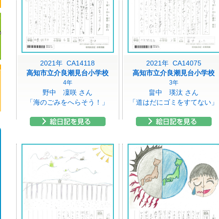
2021年 CA14118
2021年 CA14075
高知市立介良潮見台小学校
高知市立介良潮見台小学校
4年
3年
野中 凜咲 さん
畠中 瑛汰 さん
「海のごみをへらそう！」
「道はだにゴミをすてない」