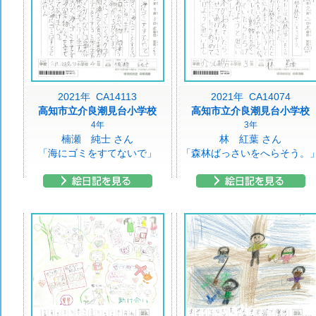
2021年 CA14113
2021年 CA14074
高知市立介良潮見台小学校
高知市立介良潮見台小学校
4年
3年
楠瀬 純士 さん
林 紅葉 さん
「海にゴミをすてないで」
「森林ばっさいをへらそう。