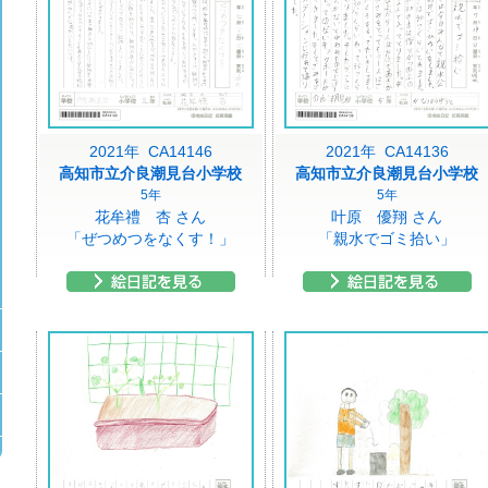
2021年 CA14146
2021年 CA14136
高知市立介良潮見台小学校
高知市立介良潮見台小学校
5年
5年
花牟禮 杏 さん
叶原 優翔 さん
「ぜつめつをなくす！」
「親水でゴミ拾い」