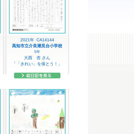
2021年 CA14144
高知市立介良潮見台小学校
5年
大西 杏 さん
「「きれい」を保とう！」