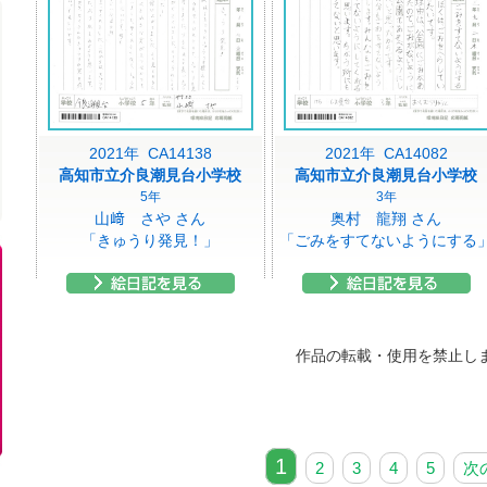
2021年 CA14138
2021年 CA14082
高知市立介良潮見台小学校
高知市立介良潮見台小学校
5年
3年
山﨑 さや さん
奥村 龍翔 さん
「きゅうり発見！」
「ごみをすてないようにする
作品の転載・使用を禁止し
1
2
3
4
5
次