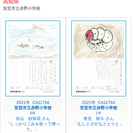
高知県
安芸市立赤野小学校
2021年 CA11766
2021年 CA11764
安芸市立赤野小学校
安芸市立赤野小学校
6年
1年
谷山 紗弥花 さん
有光 裕斗 さん
「しっかりごみを拾って帰っ
「むしとさかなととりと」
た。」