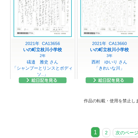
2021年 CA13656
2021年 CA13660
いの町立枝川小学校
いの町立枝川小学校
2年
3年
礒邉 雅史 さん
西村 ゆいり さん
「シャンプーとリンスとボディ
「きれいな川」
ソ..」
作品の転載・使用を禁止し
1
2
次のペー