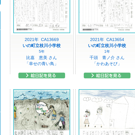
2021年 CA13669
2021年 CA13654
いの町立枝川小学校
いの町立枝川小学校
5年
1年
比嘉 恵美 さん
千頭 青ノ介 さん
「幸せの青い鳥」
「かわあそび」