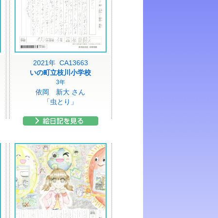
2021年 CA13663
いの町立枝川小学校
3年
依岡 新大 さん
「虫とり」