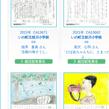
2021年 CA13671
2021年 CA13662
いの町立枝川小学校
いの町立枝川小学校
6年
3年
池澤 蒼真 さん
長沢 心羽 さん
「念願の海そうじ」
「ひばあちゃんちに、とまっ
よ。」