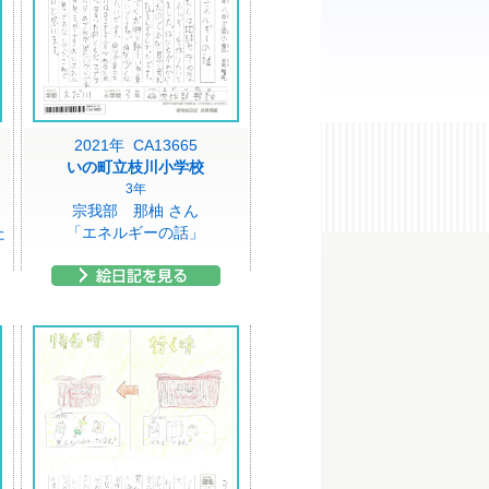
2021年 CA13665
いの町立枝川小学校
3年
宗我部 那柚 さん
た
「エネルギーの話」