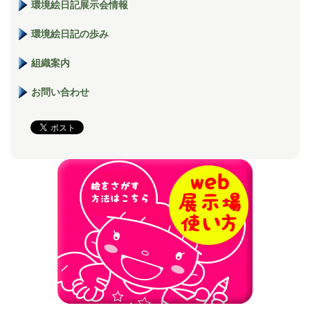
環境絵日記展示会情報
環境絵日記の歩み
組織案内
お問い合わせ