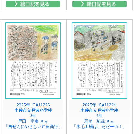
2025年 CA11226
2025年 CA11224
土佐市立戸波小学校
土佐市立戸波小学校
3年
3年
戸田 宇奏 さん
尾﨑 琉哉 さん
「自ぜんにやさしい戸田商行」
「木毛工場は、ただ一つ！」