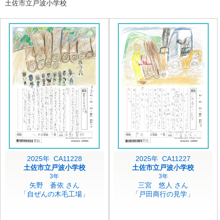
土佐市立戸波小学校
2025年 CA11228
2025年 CA11227
土佐市立戸波小学校
土佐市立戸波小学校
3年
3年
矢野 蒼依 さん
三宮 悠人 さん
「自ぜんの木毛工場」
「戸田商行の見学」