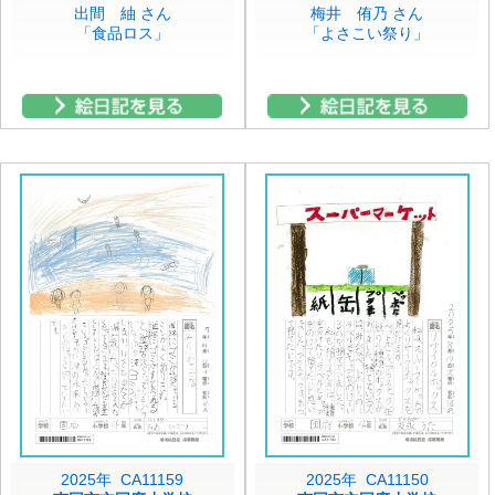
出間 紬 さん
梅井 侑乃 さん
「食品ロス」
「よさこい祭り」
2025年 CA11159
2025年 CA11150