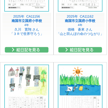
2025年 CA11156
2025年 CA11162
南国市立国府小学校
南国市立国府小学校
4年
4年
久川 寛翔 さん
德橋 蒼來 さん
「３Ｒで世界守ろう」
「山と田んぼの命のつながり」