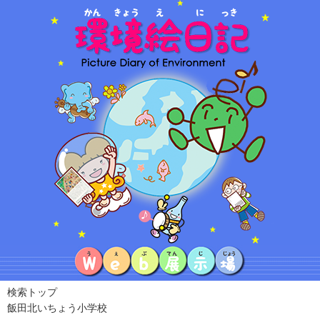
検索トップ
飯田北いちょう小学校