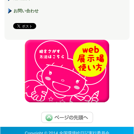
お問い合わせ
Copyright © 2014 全国環境絵日記実行委員会