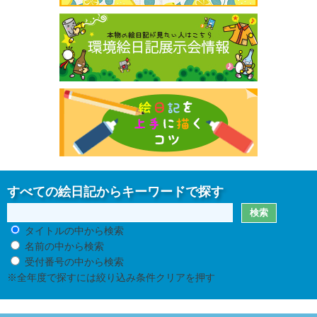
すべての絵日記からキーワードで探す
タイトルの中から検索
名前の中から検索
受付番号の中から検索
※全年度で探すには絞り込み条件クリアを押す