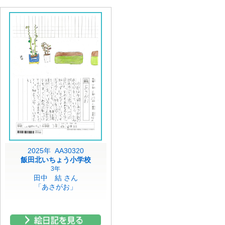
2025年 AA30320
飯田北いちょう小学校
3年
田中 結 さん
「あさがお」