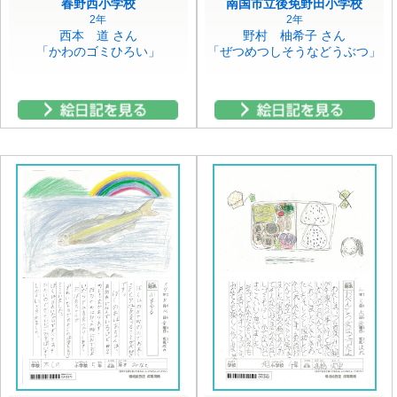
春野西小学校
南国市立後免野田小学校
2年
2年
西本 道 さん
野村 柚希子 さん
「かわのゴミひろい」
「ぜつめつしそうなどうぶつ」