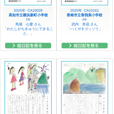
2025年 CA10028
2025年 CA10161
高知市立横浜新町小学校
香南市立香我美小学校
2年
4年
馬場 心愛 さん
武内 杏花 さん
「わたしがちきゅうにできるこ
「ハミガキゴッソリ」
と。」