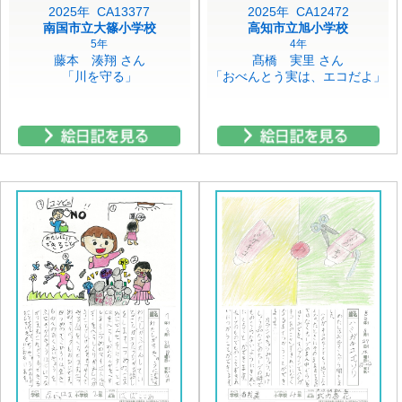
2025年 CA13377
2025年 CA12472
南国市立大篠小学校
高知市立旭小学校
5年
4年
藤本 湊翔 さん
髙橋 実里 さん
「川を守る」
「おべんとう実は、エコだよ」