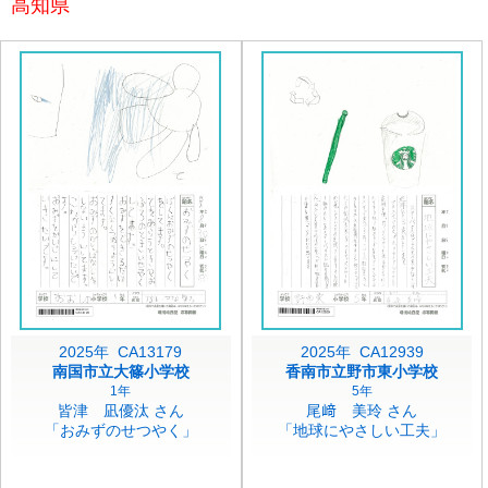
高知県
2025年 CA13179
2025年 CA12939
南国市立大篠小学校
香南市立野市東小学校
1年
5年
皆津 凪優汰 さん
尾﨑 美玲 さん
「おみずのせつやく」
「地球にやさしい工夫」