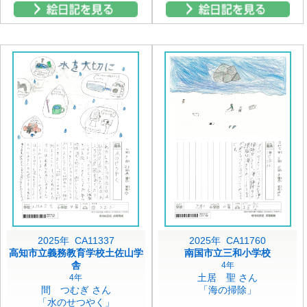
2025年 CA11337
2025年 CA11760
高知市立義務教育学校土佐山学
南国市立三和小学校
舎
4年
土居 聖 さん
4年
間 つむぎ さん
「海の掃除」
「水のせつやく」