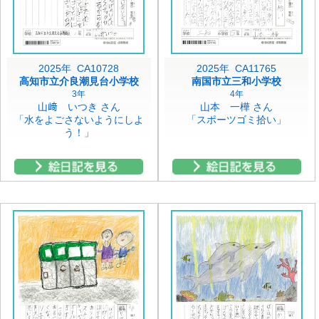
2025年 CA10728
2025年 CA11765
高知市立介良潮見台小学校
南国市立三和小学校
3年
4年
山﨑 いつき さん
山本 一樺 さん
「水をよごさないようにしよ
「スポーツゴミ拾い」
う！」