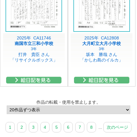
2025年 CA11746
2025年 CA12808
南国市立三和小学校
大月町立大月小学校
3年
3年
打井 貴臣 さん
坂本 勝哉 さん
「リサイクルボックス」
「かしわ島のイルカ」
作品の転載・使用を禁止します。
1
2
3
4
5
6
7
8
...
次のページ