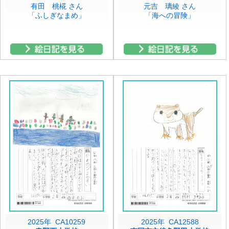
有田 桃椛 さん
元吉 璃綾 さん
「ふしぎなまめ」
「海への冒険」
2025年 CA10259
2025年 CA12588