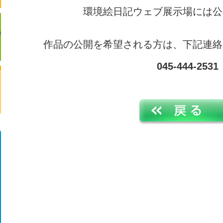
環境絵日記ウェブ展示場には公
作品の公開を希望される方は、下記連絡
045-444-2531